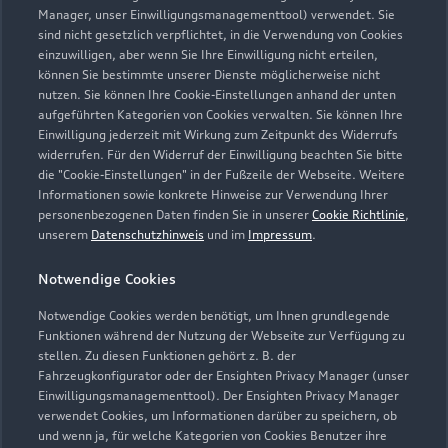
Kontaktdaten herunterladen
Manager, unser Einwilligungsmanagementtool) verwendet. Sie
sind nicht gesetzlich verpflichtet, in die Verwendung von Cookies
einzuwilligen, aber wenn Sie Ihre Einwilligung nicht erteilen,
können Sie bestimmte unserer Dienste möglicherweise nicht
nutzen. Sie können Ihre Cookie-Einstellungen anhand der unten
Öffnungszeiten
aufgeführten Kategorien von Cookies verwalten. Sie können Ihre
Einwilligung jederzeit mit Wirkung zum Zeitpunkt des Widerrufs
widerrufen. Für den Widerruf der Einwilligung beachten Sie bitte
die "Cookie-Einstellungen" in der Fußzeile der Webseite. Weitere
Verkauf
Informationen sowie konkrete Hinweise zur Verwendung Ihrer
Geschlossen
,
öffnet am
Donnerstag
personenbezogenen Daten finden Sie in unserer
Cookie Richtlinie
,
08:00
unserem
Datenschutzhinweis
und im
Impressum
.
Notwendige Cookies
Service
Geöffnet bis
18:00
Notwendige Cookies werden benötigt, um Ihnen grundlegende
Funktionen während der Nutzung der Webseite zur Verfügung zu
stellen. Zu diesen Funktionen gehört z. B. der
Fahrzeugkonfigurator oder der Ensighten Privacy Manager (unser
Einwilligungsmanagementtool). Der Ensighten Privacy Manager
Zurück nach oben
verwendet Cookies, um Informationen darüber zu speichern, ob
und wenn ja, für welche Kategorien von Cookies Benutzer ihre