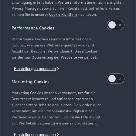
Einwilligung erteilt haben. Weitere Informationen zum Ensighten
Modelle
Privacy Manager, sowie zu Ihren Rechten als betroffene Person
können Sie in unserer
Cookie Richtlinie
nachlesen.
Kaufen & leasen
Alle Modelle
Performance Cookies
Modelle vergleichen
Service & Zubehör
Performance Cookies sammeln Informationen
Neuwagensuche
darüber, wie unsere Webseite genutzt wird (z. B.
Elektromodelle
Anzahl der Besuche, Verweildauer). Diese Cookies
Gebrauchtwagensuche
Support
werden zur Optimierung der Webseite verwendet.
Saisonale Angebote
Plug-in-Hybride
Gebrauchtwagen
Einstellungen anpassen
Audi Services
Über Audi
Kundenservice
Finanzierung
Marketing Cookies
Garantie
Händlersuche
Aktionen & Angebote
Unternehmen
Marketing Cookies werden verwendet, um für die
Audi digital services
Benutzer relevantere und auf deren Interessen
Audi Code
Geschäftskunden
Karriere
zugeschnittene Inhalte anzubieten. Sie werden auch
myAudi
verwendet, um die Erscheinungshäufigkeit einer
Häufige Fragen (FAQ)
Investor Relations
Werbeanzeige zu begrenzen und um die Effektivität
© 2026 AUDI AG. Alle Rechte vorbehalten
von Werbekampagnen zu messen und zu steuern.
Audi Online Beratung
Presse & Media Center
Impressum
Rechtliches
Hinweisgebersystem
Einstellungen anpassen
Online-Terminvereinbarung