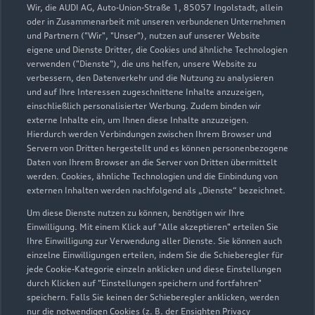
Wir, die AUDI AG, Auto-Union-Straße 1, 85057 Ingolstadt, allein
oder in Zusammenarbeit mit unseren verbundenen Unternehmen
und Partnern ("Wir", "Unser"), nutzen auf unserer Website
eigene und Dienste Dritter, die Cookies und ähnliche Technologien
verwenden ("Dienste"), die uns helfen, unsere Website zu
verbessern, den Datenverkehr und die Nutzung zu analysieren
und auf Ihre Interessen zugeschnittene Inhalte anzuzeigen,
einschließlich personalisierter Werbung. Zudem binden wir
externe Inhalte ein, um Ihnen diese Inhalte anzuzeigen.
Hierdurch werden Verbindungen zwischen Ihrem Browser und
Servern von Dritten hergestellt und es können personenbezogene
Daten von Ihrem Browser an die Server von Dritten übermittelt
werden. Cookies, ähnliche Technologien und die Einbindung von
externen Inhalten werden nachfolgend als „Dienste“ bezeichnet.
Lise-Meitner-Straße 10
Um diese Dienste nutzen zu können, benötigen wir Ihre
63128 Dietzenbach
Einwilligung. Mit einem Klick auf "Alle akzeptieren" erteilen Sie
Ihre Einwilligung zur Verwendung aller Dienste. Sie können auch
06074 8015
einzelne Einwilligungen erteilen, indem Sie die Schieberegler für
jede Cookie-Kategorie einzeln anklicken und diese Einstellungen
durch Klicken auf "Einstellungen speichern und fortfahren"
info.dietzenbach@brass-gruppe.de
speichern. Falls Sie keinen der Schieberegler anklicken, werden
nur die notwendigen Cookies (z. B. der Ensighten Privacy