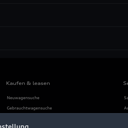
Kaufen & leasen
S
Neuwagensuche
S
Gebrauchtwagensuche
Au
Gebrauchtwagen
G
nstellung