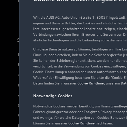
Plug-in-Hybride
Wir, die AUDI AG, Auto-Union-Straße 1, 85057 Ingolstadt
eigene und Dienste Dritter, die Cookies und ähnliche Tech
Ihre Interessen zugeschnittene Inhalte anzuzeigen, einsc
Verbindungen zwischen Ihrem Browser und Servern von Dri
Support
ähnliche Technologien und die Einbindung von externen In
Um diese Dienste nutzen zu können, benötigen wir Ihre Einw
Kundenservice
Einwilligungen erteilen, indem Sie die Schieberegler für j
Sie keinen der Schieberegler anklicken, werden nur die no
Händlersuche
verpflichtet, in die Verwendung von Cookies einzuwilligen,
Cookie-Einstellungen anhand der unten aufgeführten Kateg
Audi Code
Widerruf der Einwilligung beachten Sie bitte die "Cookie
Daten finden Sie in unserer
Cookie Richtlinie
, unserem
Dat
Häufige Fragen (FAQ)
Audi Online Beratung
Notwendige Cookies
Online-Terminvereinbarung
Notwendige Cookies werden benötigt, um Ihnen grundlegen
Fahrzeugkonfigurator oder der Ensighten Privacy Manager
Servicekontakt
und wenn ja, für welche Kategorien von Cookies Benutzer 
können Sie in unserer
Cookie Richtlinie
nachlesen.
Bordbuch & Bedienungsanleitungen