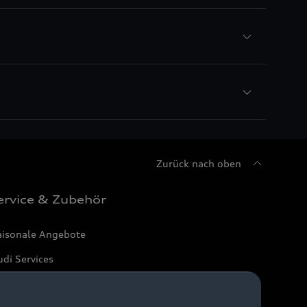
Zurück nach oben
ervice & Zubehör
aisonale Angebote
di Services
arantie