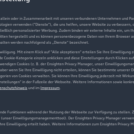
Finanzierung
Au
Aktionen & Angebote
m
, allein oder in Zusammenarbeit mit unseren verbundenen Unternehmen und Part
Geschäftskunden
nologien verwenden ("Dienste"), die uns helfen, unsere Website zu verbessern,
hließlich personalisierter Werbung. Zudem binden wir externe Inhalte ein, um I
tten hergestellt und es können personenbezogene Daten von Ihrem Browser an 
Über Audi
halten werden nachfolgend als „Dienste“ bezeichnet.
illigung. Mit einem Klick auf "Alle akzeptieren" erteilen Sie Ihre Einwilligung
Unternehmen
ede Cookie-Kategorie einzeln anklicken und diese Einstellungen durch Klicken au
twendigen Cookies (z. B. der Ensighten Privacy Manager, unser Einwilligungsma
Karriere
 aber wenn Sie Ihre Einwilligung nicht erteilen, können Sie bestimmte unserer 
orien von Cookies verwalten. Sie können Ihre Einwilligung jederzeit mit Wirku
Investor Relations
-Einstellungen" in der Fußzeile der Webseite. Weitere Informationen sowie ko
enschutzhinweis
und im
Impressum
.
Presse & Media Center
Datenschutz
Audi erleben
de Funktionen während der Nutzung der Webseite zur Verfügung zu stellen. Zu
 (unser Einwilligungsmanagementtool). Der Ensighten Privacy Manager verwen
Newsletter
ihre Einwilligung erteilt haben. Weitere Informationen zum Ensighten Privacy 