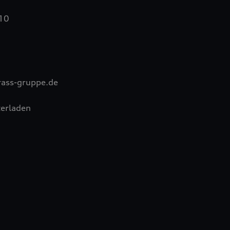
 10
rass-gruppe.de
erladen